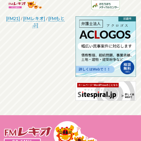
[FM21]
/
[FMレキオ]
/
[FMもと
ぶ]