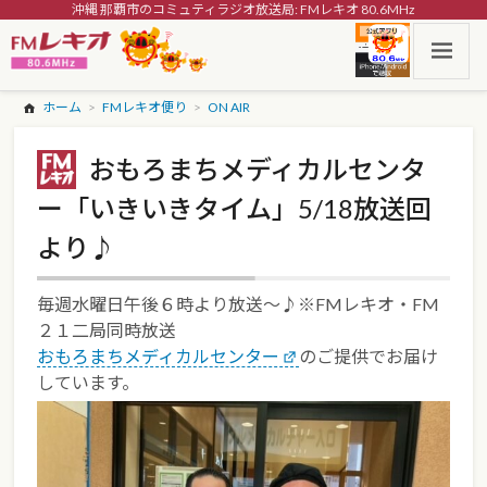
沖縄 那覇市のコミュティラジオ放送局: FMレキオ 80.6MHz
ホーム
FMレキオ便り
ON AIR
おもろまちメディカルセンタ
ー「いきいきタイム」5/18放送回
より♪
毎週水曜日午後６時より放送～♪※FMレキオ・FM
２１二局同時放送
おもろまちメディカルセンター
のご提供でお届け
しています。