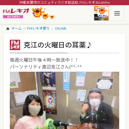
沖縄 那覇市のコミュティラジオ放送局: FMレキオ 80.6MHz
ホーム
FMレキオ便り
ON AIR
克江の火曜日の耳薬♪
毎週火曜日午後４時～放送中！！
パーソナリティ渡辺克江さん(*^-^*