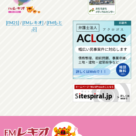
[FM21]
/
[FMレキオ]
/
[FMもと
ぶ]