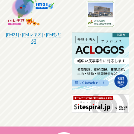
[FM21]
/
[FMレキオ]
/
[FMもと
ぶ]