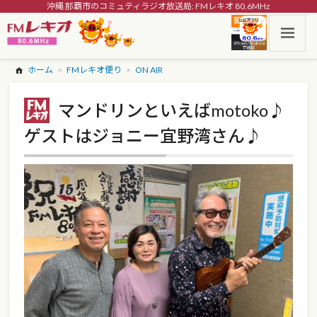
沖縄 那覇市のコミュティラジオ放送局: FMレキオ 80.6MHz
ホーム
FMレキオ便り
ON AIR
マンドリンといえばmotoko♪
ゲストはジョニー宜野湾さん♪