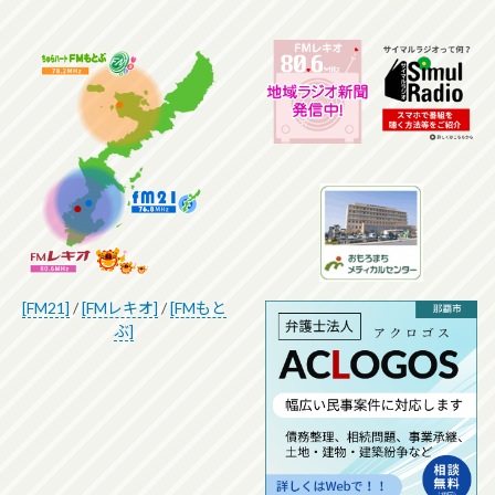
[FM21]
/
[FMレキオ]
/
[FMもと
ぶ]