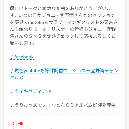
優しいトークと素敵な楽曲をありがとうございま
す。いつの日かジョニー宜野湾さんとのセッション
を夢見てmotokoもサラリーマンギタリストの又吉さ
んも頑張りまーす！リスナーの皆様もジョニー宜野
湾さんのＳＮＳをぜひチェックして応援よろしくお
願いします。
♪facebook
♪現在youtubeも好評配信中！ジョニー宜野湾チャン
ネル
♪ウィキペディア
♪うりひゃあでぇじなとんＣＤアルバム好評発売中
ON AIR