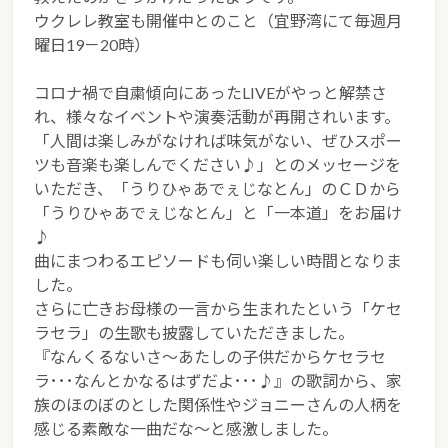
ウクレレ教室も開催中とのこと（宜野湾にて毎週月
曜日19－20時）
コロナ禍で自粛傾向にあったLIVEがやっと解禁さ
れ、様々なイベントや演奏活動が再開されいます。
「人間は楽しみがなければ味気がない、ぜひスポー
ツも音楽も楽しんでください♪」とのメッセージを
いただき、「うりひゃあでぇじなとん」のＣＤから
「うりひゃあでぇじなとん」と「一本道」をお届け
♪
曲にまつわるエピソードも伺い楽しい時間となりま
した。
さらに亡きお母様の一言から生まれたという「ケセ
ラセラ」の生歌も披露していただきました。
『なんくるないさ～あたしの子供だからケセラセ
ラ･･･なんとかなるはずだよ･･･♪』の歌詞から、家
族のほのぼのとした関係性やジョニーさんの人柄を
感じる素敵な一曲だな～と感激しました。