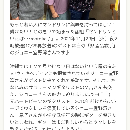
もっと若い人にマンドリンに興味を持ってほしい！
繋げたい！との思いで始まった番組『マンドリンと
いえば･･･motoko♪』。2021年11月23日（火）夜9
時放送(12/28再放送)のゲストは自称「県産品歌手」
のジョニー宜野湾さんです♪
沖縄ではＴＶで見かけない日はないという程の有名
人!ウィキペディアにも掲載されているジョニー宜野
湾さんがゲストに来てくれて感動です。そして、お
なじみのサラリーマンギタリストの又吉さんも交
え、ジョニーさんの魅力に迫りましたよ～(＾＾)
元ハートビーツのギタリスト。2010年前後からステ
ージでウクレレを演奏しているジョニー宜野湾さ
ん。息子さんが小学校低学年の時にギターを弾きた
いと言われ、ギターはまだ難しいからとウクレレを
教えたのがきっかけだったようです。