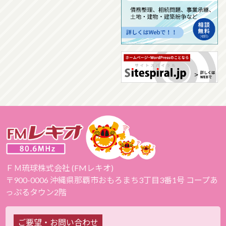
ＦＭ琉球株式会社 (FMレキオ)
〒900-0006 沖縄県那覇市おもろまち3丁目3番1号 コープあ
っぷるタウン2階
ご要望・お問い合わせ