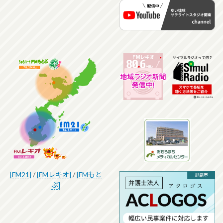
[FM21]
/
[FMレキオ]
/
[FMもと
ぶ]