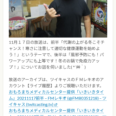
11月１７日の放送は、前半「代謝の上がる冬こそチ
ャンス！寒さに注意して適切な健康運動を始めよ
う！」というテーマで、後半は「風邪予防にも！パ
ワーアップにも上等です！冬のお鍋で免疫力アッ
プ！」についてお話を伺いました( *´艸｀)
放送のアーカイブは、ツイキャスのＦＭレキオのア
カウント【ライブ履歴】よりご視聴いただけます。
おもろまちメディカルセンター提供「いきいきタイ
ム」20211117前半 – FMレキオ (@FM80351218) – ツ
イキャス (twitcasting.tv)
おもろまちメディカルセンター提供「いきいきタイ