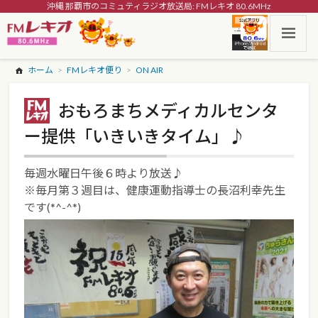
沖縄 那覇市のコミュティラジオ放送局: FMレキオ 80.6MHz
ホーム
FMレキオ便り
ON AIR
おもろまちメディカルセンタ
ー提供「いきいきタイム」♪
毎週水曜日午後６時より放送♪
※毎月第３週目は、健康運動指導士の長沼利幸先生
です(*^-^*)