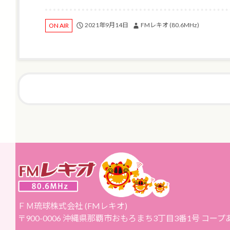
2021年9月14日
FMレキオ (80.6MHz)
ON AIR
ＦＭ琉球株式会社 (FMレキオ)
〒900-0006 沖縄県那覇市おもろまち3丁目3番1号 コー