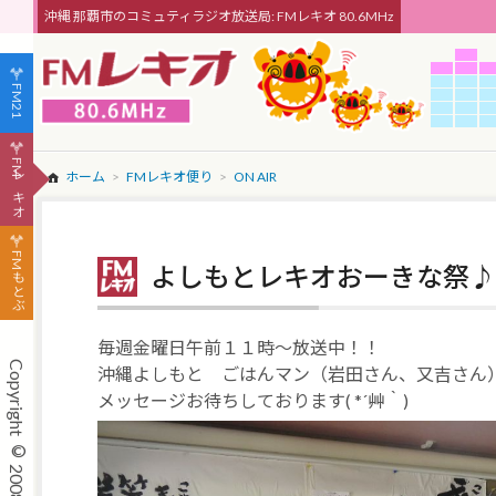
沖縄 那覇市のコミュティラジオ放送局: FMレキオ 80.6MHz
FM21
FMレキオ
ホーム
FMレキオ便り
ON AIR
FMもとぶ
よしもとレキオおーきな祭♪
毎週金曜日午前１１時～放送中！！
沖縄よしもと ごはんマン（岩田さん、又吉さん
メッセージお待ちしております( *´艸｀)