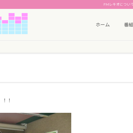
FMレキオについ
ホーム
番
）！！