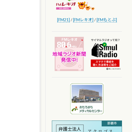
[FM21]
/
[FMレキオ]
/
[FMもとぶ]