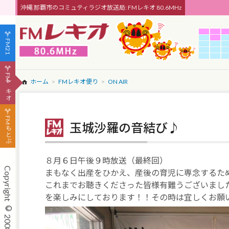
沖縄 那覇市のコミュティラジオ放送局: FMレキオ 80.6MHz
FM21
FMレキオ
ホーム
FMレキオ便り
ON AIR
FMもとぶ
玉城沙羅の音結び♪
８月６日午後９時放送（最終回）
まもなく出産をひかえ、産後の育児に専念するた
これまでお聴きくださった皆様有難うございまし
を楽しみにしております！！その時は宜しくお願いしま