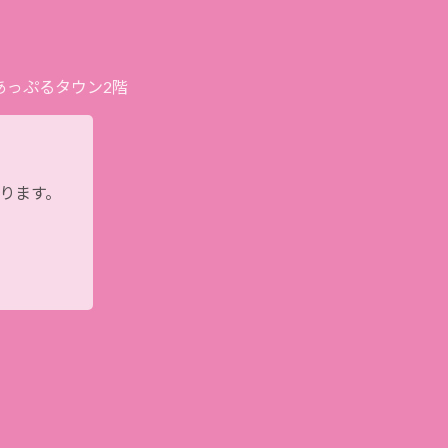
プあっぷるタウン2階
おります。