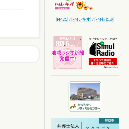
[FM21]
/
[FMレキオ]
/
[FMもとぶ]