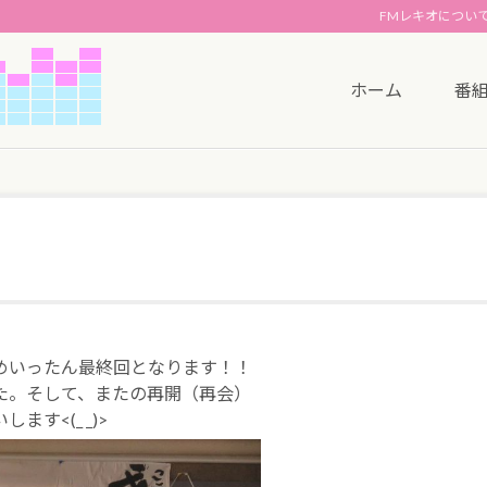
FMレキオについ
ホーム
番
めいったん最終回となります！！
た。そして、またの再開（再会）
す<(_ _)>