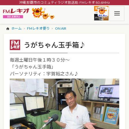
沖縄 那覇市のコミュティラジオ放送局: FMレキオ 80.6MHz
ホーム
FMレキオ便り
ON AIR
うがちゃん玉手箱♪
毎週土曜日午後１時３０分～
「うがちゃん玉手箱」
パーソナリティ：宇賀裕之さん♪