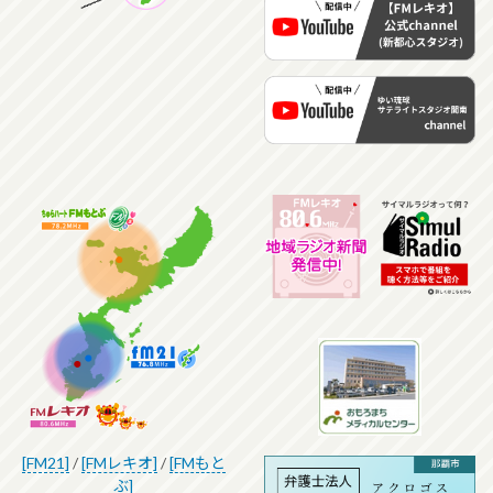
[FM21]
/
[FMレキオ]
/
[FMもと
ぶ]