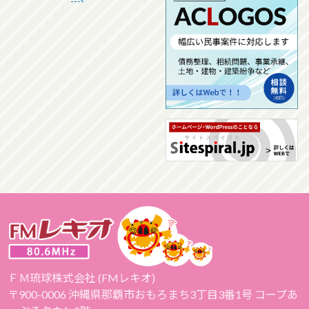
ＦＭ琉球株式会社 (FMレキオ)
〒900-0006 沖縄県那覇市おもろまち3丁目3番1号 コープあ