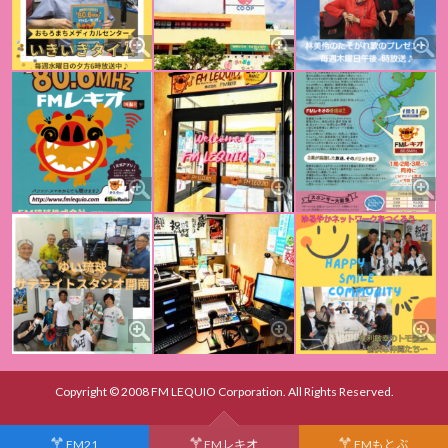
Copyright © 2008 FM LEQUIO Corporation. All Rights Reserved.
FM21
FMレキオ
FMもとぶ