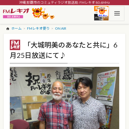
沖縄 那覇市のコミュティラジオ放送局: FMレキオ 80.6MHz
ホーム
FMレキオ便り
ON AIR
「大城明美のあなたと共に」6
月25日放送にて♪