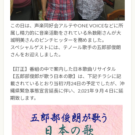
この日は、声楽同好会アルテやONE VOICEなどに所
属し精力的に音楽活動をされている糸数剛さんが大
城明美さんのピンチヒッターを務めました。
スペシャルゲストには、テノール歌手の五郎部俊朗
さんをお迎えしました。
【訂正】番組の中で案内した日本歌曲リサイタル
【五郎部俊郎が歌う日本の歌】は、下記チラシに記
載されているとおり当初7月24日の予定でしたが、沖
縄県緊急事態宣言延長に伴い、2,021年９月４日に延
期致します。