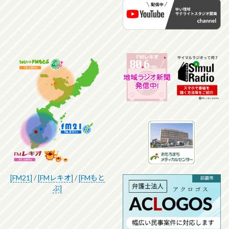
[FM21]
/
[FMレキオ]
/
[FMもと
ぶ]