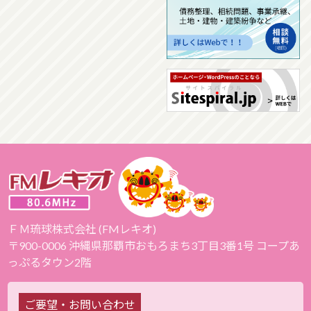
ＦＭ琉球株式会社 (FMレキオ)
〒900-0006 沖縄県那覇市おもろまち3丁目3番1号 コープあ
っぷるタウン2階
ご要望・お問い合わせ