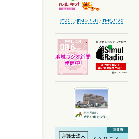
[FM21]
/
[FMレキオ]
/
[FMもとぶ]