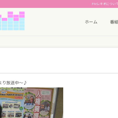
FMレキオについ
ホーム
番
より放送中～♪