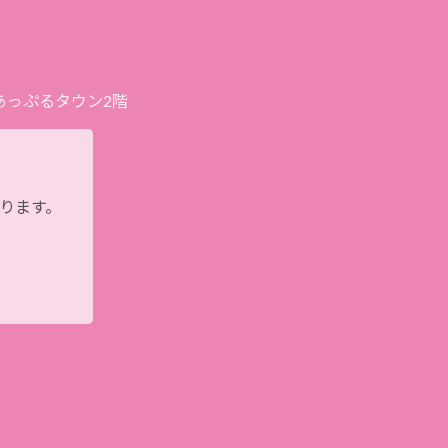
プあっぷるタウン2階
おります。