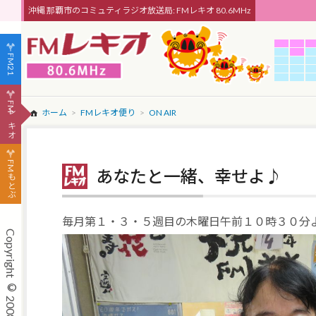
沖縄 那覇市のコミュティラジオ放送局: FMレキオ 80.6MHz
FM21
FMレキオ
ホーム
FMレキオ便り
ON AIR
FMもとぶ
あなたと一緒、幸せよ♪
毎月第１・３・５週目の木曜日午前１０時３０分