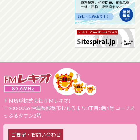
ＦＭ琉球株式会社 (FMレキオ)
〒900-0006 沖縄県那覇市おもろまち3丁目3番1号 コープあ
っぷるタウン2階
ご要望・お問い合わせ