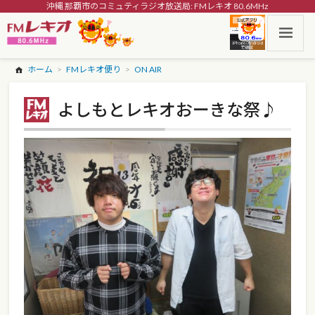
沖縄 那覇市のコミュティラジオ放送局: FMレキオ 80.6MHz
ホーム
FMレキオ便り
ON AIR
よしもとレキオおーきな祭♪