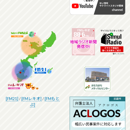
[FM21]
/
[FMレキオ]
/
[FMもと
ぶ]