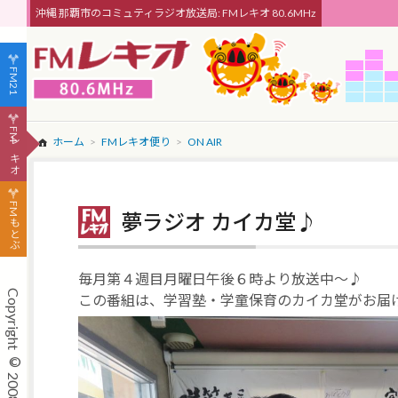
沖縄 那覇市のコミュティラジオ放送局: FMレキオ 80.6MHz
FM21
FMレキオ
ホーム
FMレキオ便り
ON AIR
FMもとぶ
夢ラジオ カイカ堂♪
毎月第４週目月曜日午後６時より放送中～♪
この番組は、学習塾・学童保育のカイカ堂がお届けし