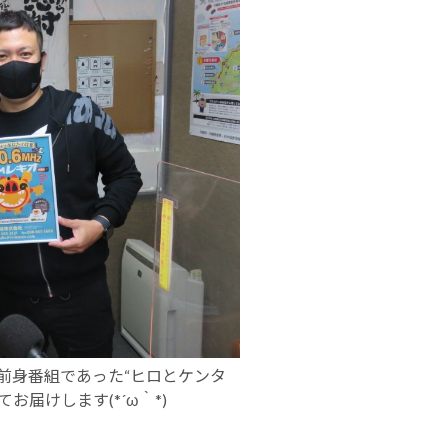
の前身番組であった“ヒロとケンタ
届けします(*´ω｀*)