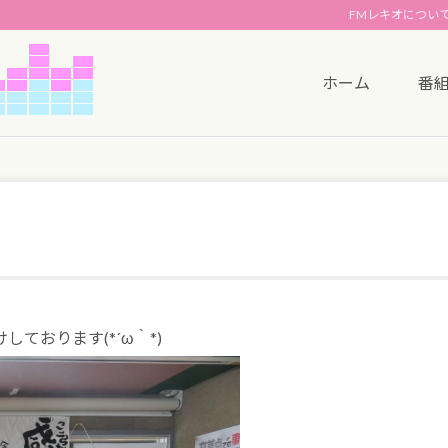
FMレキオについ
ホーム
番
ております(*´ω｀*)