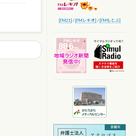
[FM21]
/
[FMレキオ]
/
[FMもとぶ]