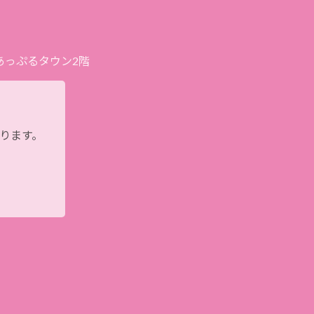
プあっぷるタウン2階
おります。