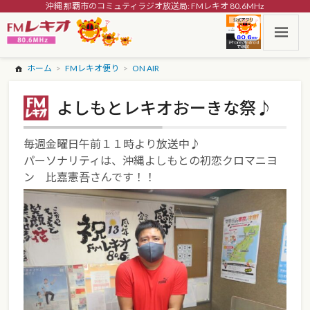
沖縄 那覇市のコミュティラジオ放送局: FMレキオ 80.6MHz
ホーム
FMレキオ便り
ON AIR
よしもとレキオおーきな祭♪
毎週金曜日午前１１時より放送中♪
パーソナリティは、沖縄よしもとの初恋クロマニヨ
ン 比嘉憲吾さんです！！