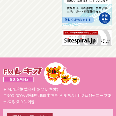
ＦＭ琉球株式会社 (FMレキオ)
〒900-0006 沖縄県那覇市おもろまち3丁目3番1号 コープあ
っぷるタウン2階