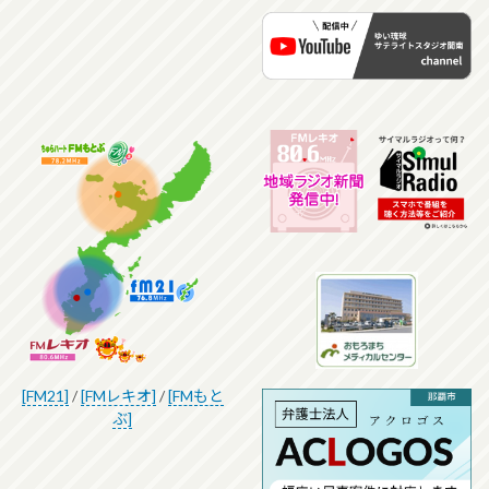
[FM21]
/
[FMレキオ]
/
[FMもと
ぶ]