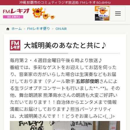
沖縄 那覇市のコミュティラジオ放送局: FMレキオ 80.6MHz
ホーム
FMレキオ便り
ON AIR
大城明美のあなたと共に♪
毎月第２・４週目金曜日午後６時より放送♪
番組では、多彩なゲストをお迎えしてお話を伺った
り、音楽家の方がいらした場合は生演奏などもお届
けしております（テノール歌手
五郎部俊朗
さんによ
る生ラジオプチコンサートも行いました*^-^*)。その
他、舞台朗読家 熊澤南水さんの朗読も大変ご好評い
ただいております！！自治体からエンタメまで情報
満載にお届けしております♪担当パーソナリティ
は、大城明美さんです！！どうぞお楽しみに<(_ _)>