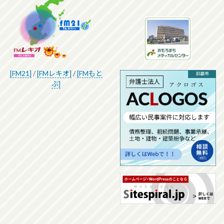
[FM21]
/
[FMレキオ]
/
[FMもと
ぶ]