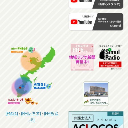
[FM21]
/
[FMレキオ]
/
[FMもと
ぶ]