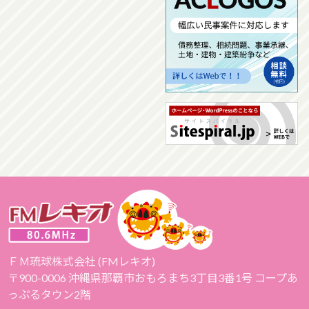
ＦＭ琉球株式会社 (FMレキオ)
〒900-0006 沖縄県那覇市おもろまち3丁目3番1号 コープあ
っぷるタウン2階