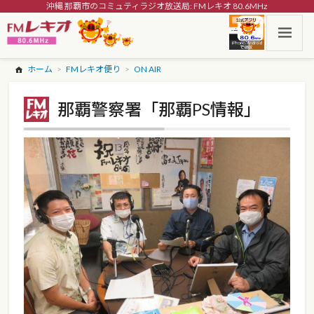
沖縄 那覇市のコミュティラジオ放送局: FMレキオ 80.6MHz
ホーム
FMレキオ便り
ON AIR
那覇警察署「那覇PS情報」