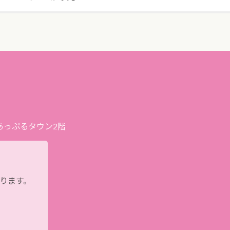
プあっぷるタウン2階
おります。