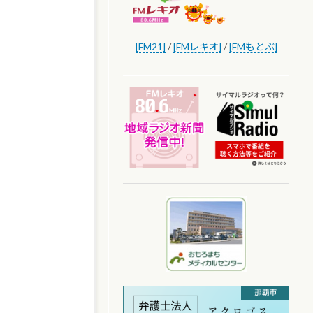
[FM21]
/
[FMレキオ]
/
[FMもとぶ]