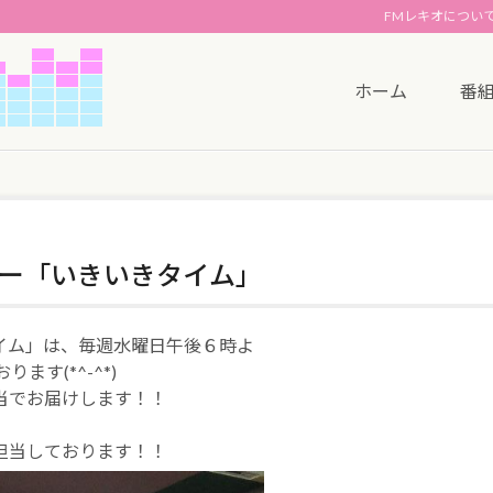
FMレキオについ
ホーム
番
ー「いきいきタイム」
イム」は、毎週水曜日午後６時よ
す(*^-^*)
当でお届けします！！
担当しております！！