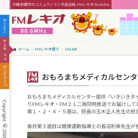
沖縄 那覇市のコミュティラジオ放送局: FMレキオ 80.6MHz
FM21
FMレキオ
ホーム
FMレキオ便り
ON AIR
FMもとぶ
おもろまちメディカルセンタ
おもろまちメディカルセンター提供「いきいきタ
りFMレキオ・FM２１二局同時放送でお届けしておりま
第１・２・４・５週は、院長の玉木正人先生の担
毎月第３週目は健康運動指導士の長沼利幸先生が