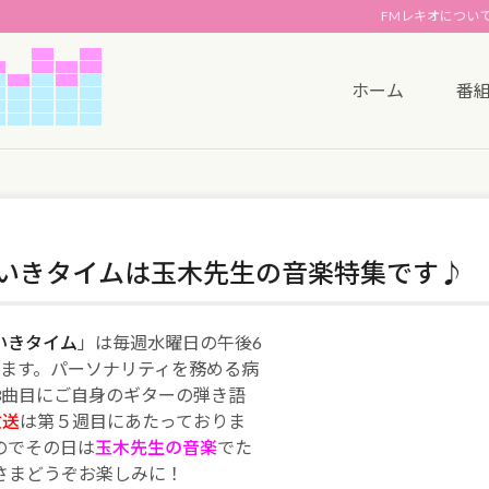
FMレキオについ
ホーム
番
きいきタイムは玉木先生の音楽特集です♪
いきタイム
」は毎週水曜日の午後6
います。パーソナリティを務める病
3曲目にご自身のギターの弾き語
放送
は第５週目にあたっておりま
のでその日は
玉木先生の音楽
でた
さまどうぞお楽しみに！