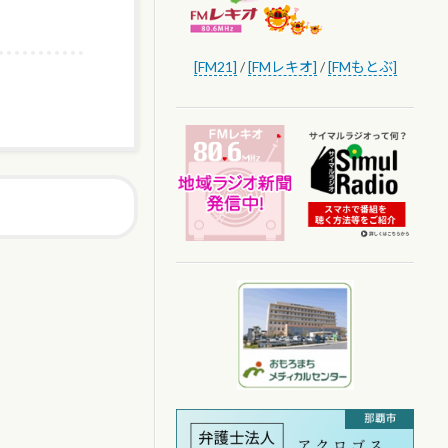
[FM21]
/
[FMレキオ]
/
[FMもとぶ]