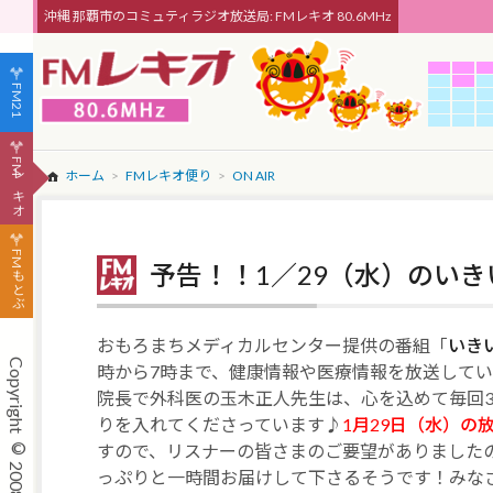
沖縄 那覇市のコミュティラジオ放送局: FMレキオ 80.6MHz
FM21
FMレキオ
ホーム
FMレキオ便り
ON AIR
FMもとぶ
予告！！1／29（水）のい
おもろまちメディカルセンター提供の番組「
いき
時から7時まで、健康情報や医療情報を放送して
院長で外科医の玉木正人先生は、心を込めて毎回
りを入れてくださっています♪
1月29日（水）の
すので、リスナーの皆さまのご要望がありました
っぷりと一時間お届けして下さるそうです！みな