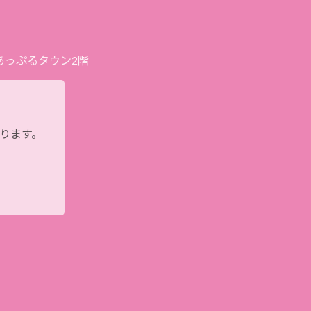
プあっぷるタウン2階
おります。