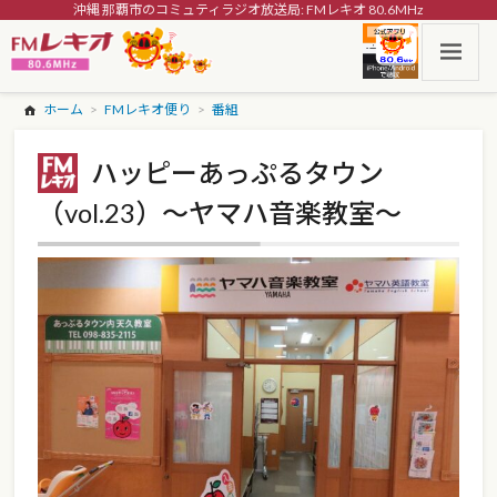
沖縄 那覇市のコミュティラジオ放送局: FMレキオ 80.6MHz
ホーム
FMレキオ便り
番組
ハッピーあっぷるタウン
（vol.23）～ヤマハ音楽教室～