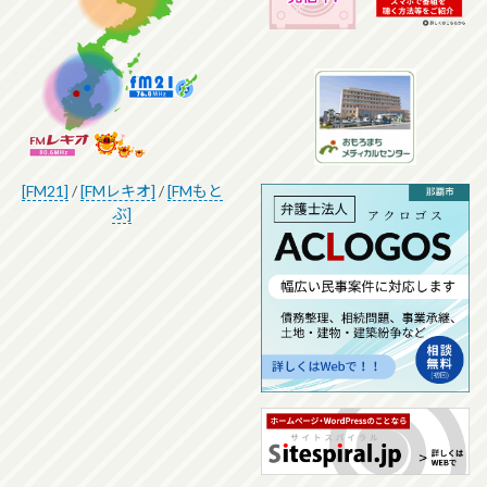
[FM21]
/
[FMレキオ]
/
[FMもと
ぶ]