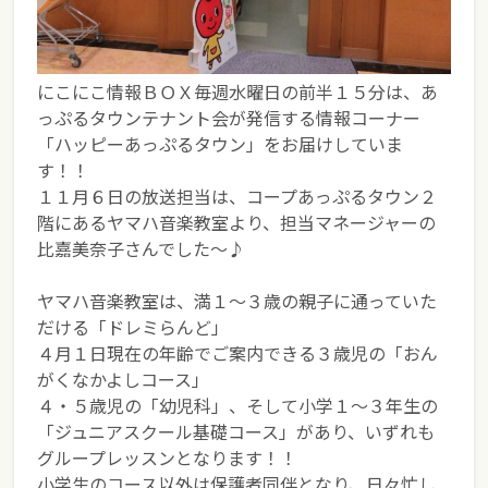
にこにこ情報ＢＯＸ毎週水曜日の前半１５分は、あ
っぷるタウンテナント会が発信する情報コーナー
「ハッピーあっぷるタウン」をお届けしていま
す！！
１１月６日の放送担当は、コープあっぷるタウン２
階にあるヤマハ音楽教室より、担当マネージャーの
比嘉美奈子さんでした～♪
ヤマハ音楽教室は、満１～３歳の親子に通っていた
だける「ドレミらんど」
４月１日現在の年齢でご案内できる３歳児の「おん
がくなかよしコース」
４・５歳児の「幼児科」、そして小学１～３年生の
「ジュニアスクール基礎コース」があり、いずれも
グループレッスンとなります！！
小学生のコース以外は保護者同伴となり、日々忙し