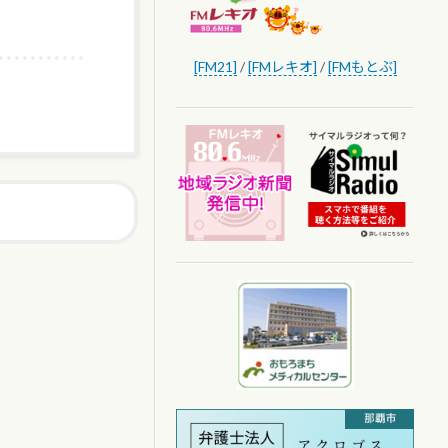
[FM21]
/
[FMレキオ]
/
[FMもとぶ]