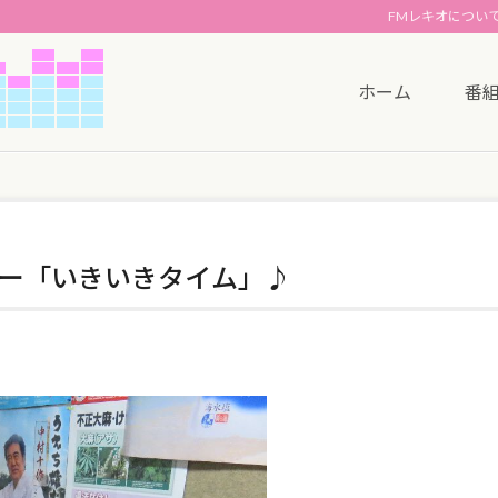
FMレキオについ
ホーム
番
ー「いきいきタイム」♪
」