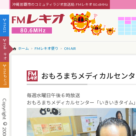
沖縄 那覇市のコミュティラジオ放送局: FMレキオ 80.6MHz
FM21
FMレキオ
ホーム
FMレキオ便り
ON AIR
FMもとぶ
おもろまちメディカルセンタ
毎週水曜日午後６時放送
おもろまちメディカルセンター「いきいきタイム