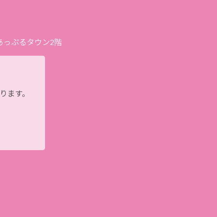
プあっぷるタウン2階
おります。