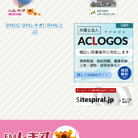
[FM21]
/
[FMレキオ]
/
[FMもと
ぶ]