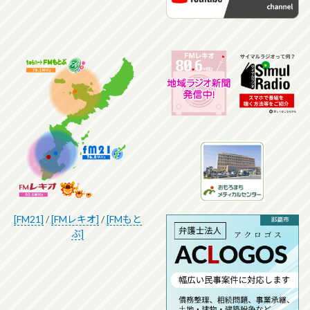
[FM21]
/
[FMレキオ]
/
[FMもと
ぶ]