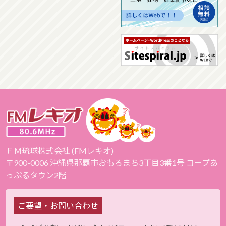
ＦＭ琉球株式会社 (FMレキオ)
〒900-0006 沖縄県那覇市おもろまち3丁目3番1号 コープあ
っぷるタウン2階
ご要望・お問い合わせ