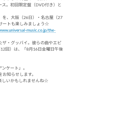
リリース。初回限定盤（DVD付き）と
を、大阪（26日）・名古屋（27
サートも楽しみましょう☆
www.universal-music.co.jp/the-
たザ・グッバイ。彼らの曲やエピ
】（第12回）は、「8月16日金曜日午後
アンケート」。
曲)をお知らせします。
楽しいかもしれませんね☆