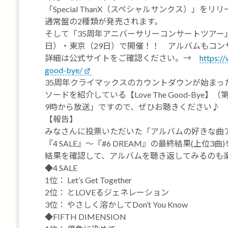
「Special ThanX（スペシャルサンクス）」を
通常盤の2種類が発売されます。
そして「35周年アニバーサリーコンサートツアー」
日）・東京（29日）で開催！！ アルバムもコン
詳細は公式サイトをご確認ください。→
https://
good-bye/
35周年クライマックスのカウントダウンが始まっ
ソードを紹介している【Love The Good-Bye
9時から放送」ですので、ぜひお聴きください♪
【報告】
みなさんに投票いただいた「アルバムの好きな曲
『4 SALE』〜『#6 DREAM』の最終結果(上位3
結果を確認して、アルバムを聴き返してみるのも
◆4 SALE
1位： Let’s Get Together
2位： とLOVEるジェネレーション
3位： やさしく溶かしてDon’t You Know
◆FIFTH DIMENSION