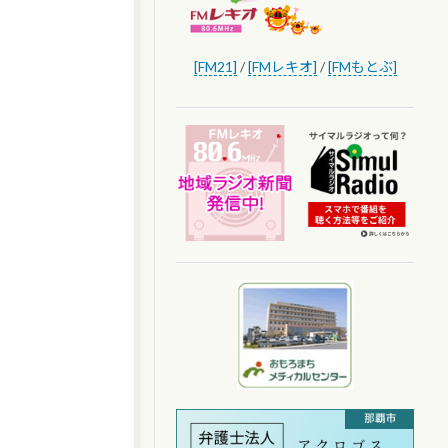
[FM21]
/
[FMレキオ]
/
[FMもとぶ]