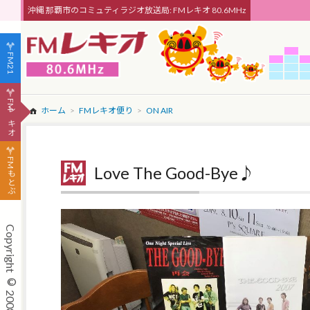
沖縄 那覇市のコミュティラジオ放送局: FMレキオ 80.6MHz
FM21
FMレキオ
ホーム
FMレキオ便り
ON AIR
FMもとぶ
Love The Good-Bye♪