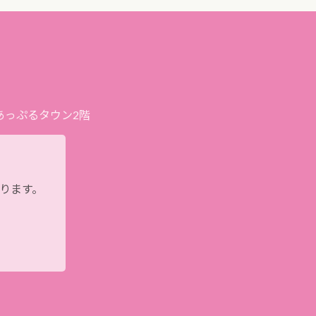
プあっぷるタウン2階
おります。