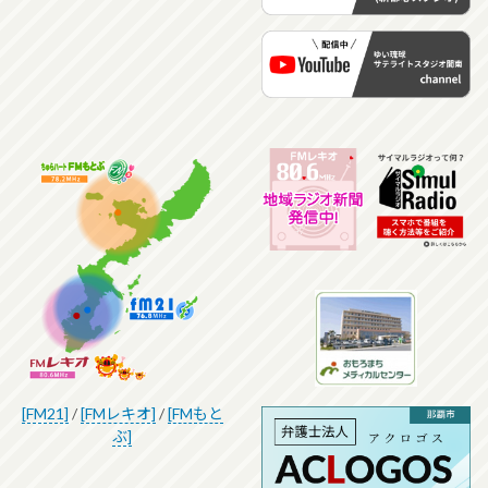
[FM21]
/
[FMレキオ]
/
[FMもと
ぶ]