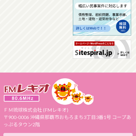
ＦＭ琉球株式会社 (FMレキオ)
〒900-0006 沖縄県那覇市おもろまち3丁目3番1号 コープあ
っぷるタウン2階