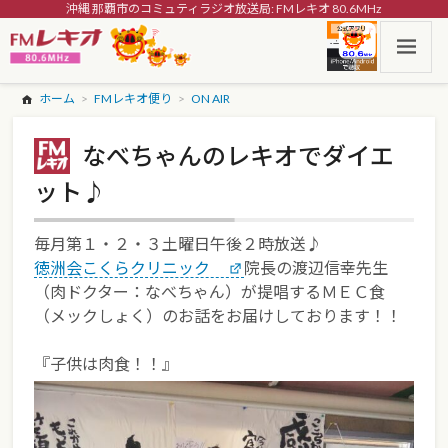
沖縄 那覇市のコミュティラジオ放送局: FMレキオ 80.6MHz
ホーム
FMレキオ便り
ON AIR
なべちゃんのレキオでダイエ
ット♪
毎月第１・２・３土曜日午後２時放送♪
徳洲会こくらクリニック
院長の渡辺信幸先生
（肉ドクター：なべちゃん）が提唱するＭＥＣ食
（メックしょく）のお話をお届けしております！！
『子供は肉食！！』