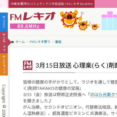
沖縄 那覇市のコミュティラジオ放送局: FMレキオ 80.6MHz
FM21
FMレキオ
ホーム
FMレキオ便り
番組
FMもとぶ
3月15日放送 心理楽(らく)
皆様の健康の手がかりとして、ラジオを通して健
く)剤師TAKAKOの健康の宝箱」
3/15（金）放送は野原正史院長へ『
のはら元氣ク
を聞きました♪
がん治療、セカンドオピニオン、代替療法相談、
ん温熱療法）、超高濃度ビタミンＣ点滴療法、サ