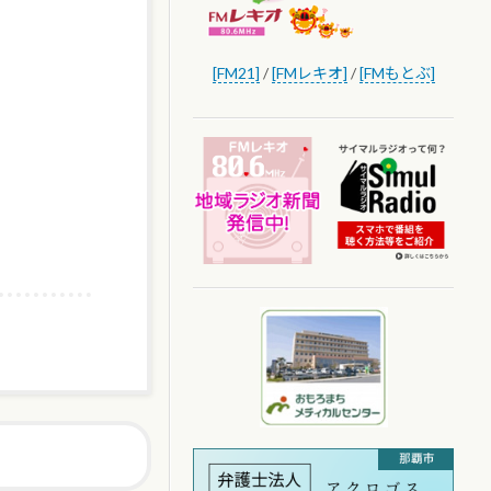
[FM21]
/
[FMレキオ]
/
[FMもとぶ]