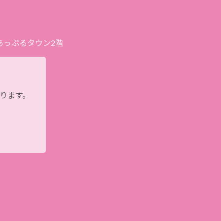
プあっぷるタウン2階
おります。