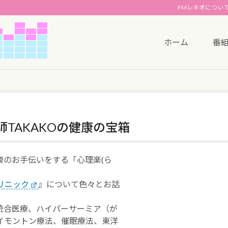
FMレキオについ
ホーム
番
剤師TAKAKOの健康の宝箱
康のお手伝いをする「心理楽(ら
リニック
』について色々とお話
統合医療、ハイパーサーミア（が
イモントン療法、催眠療法、東洋