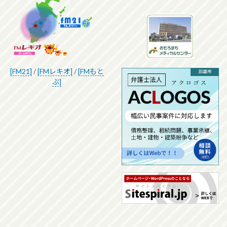
[FM21]
/
[FMレキオ]
/
[FMもと
ぶ]