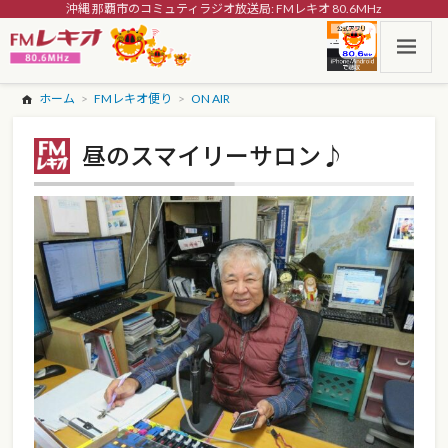
沖縄 那覇市のコミュティラジオ放送局: FMレキオ 80.6MHz
ホーム
FMレキオ便り
ON AIR
昼のスマイリーサロン♪