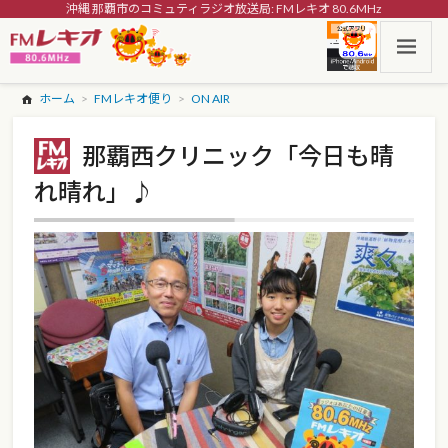
沖縄 那覇市のコミュティラジオ放送局: FMレキオ 80.6MHz
ホーム
FMレキオ便り
ON AIR
那覇西クリニック「今日も晴
れ晴れ」♪