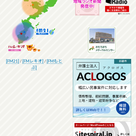
[FM21]
/
[FMレキオ]
/
[FMもと
ぶ]