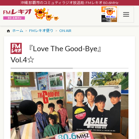
沖縄 那覇市のコミュティラジオ放送局: FMレキオ 80.6MHz
ホーム
FMレキオ便り
ON AIR
『Love The Good-Bye』
Vol.4☆