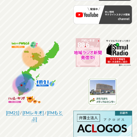
[FM21]
/
[FMレキオ]
/
[FMもと
ぶ]