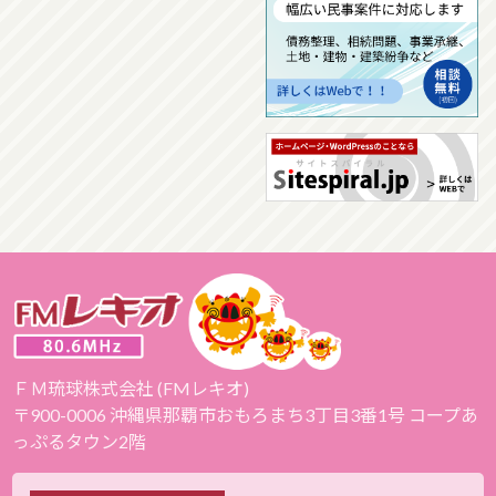
ＦＭ琉球株式会社 (FMレキオ)
〒900-0006 沖縄県那覇市おもろまち3丁目3番1号 コープあ
っぷるタウン2階