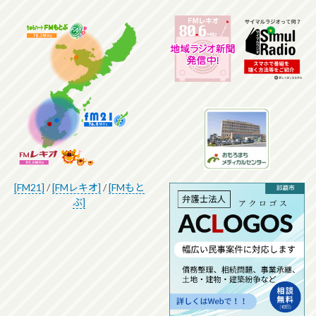
[FM21]
/
[FMレキオ]
/
[FMもと
ぶ]