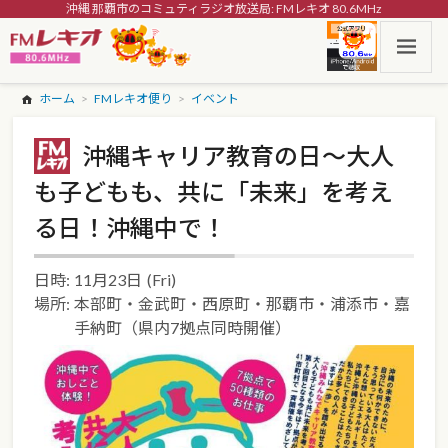
沖縄 那覇市のコミュティラジオ放送局: FMレキオ 80.6MHz
ホーム
FMレキオ便り
イベント
沖縄キャリア教育の日～大人
も子どもも、共に「未来」を考え
る日！沖縄中で！
日時:
11月23日
(Fri)
場所:
本部町・金武町・西原町・那覇市・浦添市・嘉
手納町（県内7拠点同時開催）