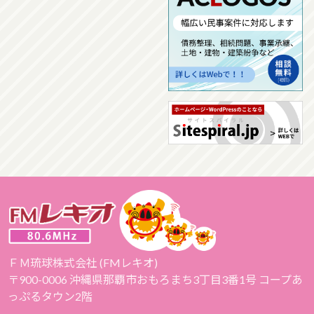
ＦＭ琉球株式会社 (FMレキオ)
〒900-0006 沖縄県那覇市おもろまち3丁目3番1号 コープあ
っぷるタウン2階