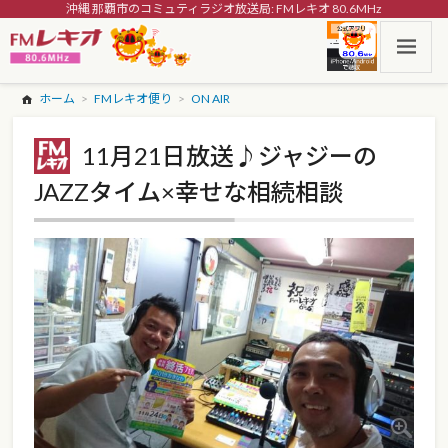
沖縄 那覇市のコミュティラジオ放送局: FMレキオ 80.6MHz
ホーム
FMレキオ便り
ON AIR
11月21日放送♪ジャジーの
JAZZタイム×幸せな相続相談