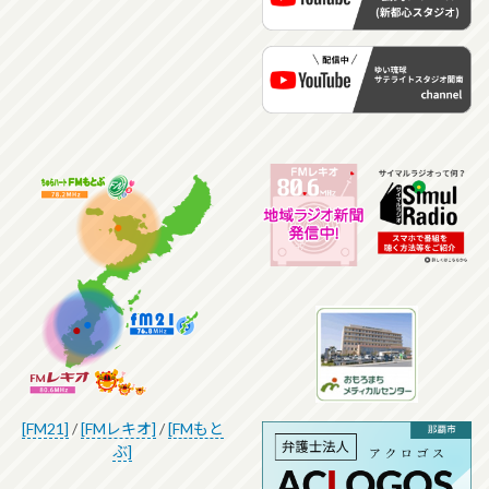
[FM21]
/
[FMレキオ]
/
[FMもと
ぶ]