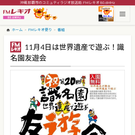
沖縄 那覇市のコミュティラジオ放送局: FMレキオ 80.6MHz
ホーム
FMレキオ便り
番組
11月4日は世界遺産で遊ぶ！識
名園友遊会