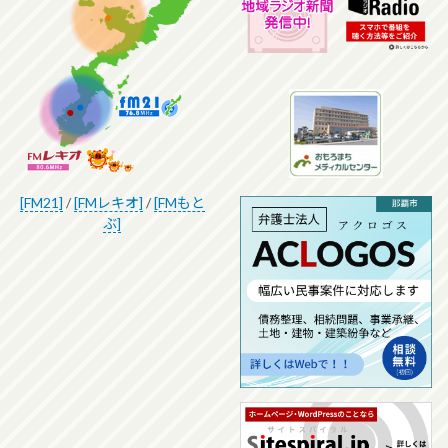
[FM21]
/
[FMレキオ]
/
[FMもと
ぶ]