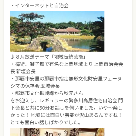
・インターネットと自治会
♪８月放送テーマ「地域伝統芸能」
・棒術、獅子舞で有名な上間地域より 上間自治会会
長 新垣会長
・那覇市安里の那覇市指定無形文化財安里フェーヌ
シマの保存会 玉城会長
・那覇市文化振興課から秋元さん
をお迎えし、レギュラーの繁多川高層住宅自治会 門
下会長と共に50分お話しを伺いました。
いや〜楽し
かった！ 地域には面白い芸能が沢山あるんですね！
とても面白い話しばかりでした。