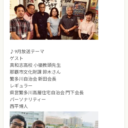
♪9月放送テーマ
ゲスト
真和志高校 小嶺教頭先生
那覇市文化財課 鈴木さん
繁多川自治会 新田会長
レギュラー
県営繁多川高層住宅自治会 門下会長
パーソナリティー
西平博人