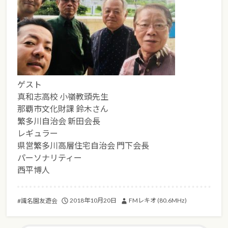
ゲスト
真和志高校 小嶺教頭先生
那覇市文化財課 鈴木さん
繁多川自治会 新田会長
レギュラー
県営繁多川高層住宅自治会 門下会長
パーソナリティー
西平博人
2018年10月20日
FMレキオ (80.6MHz)
#識名園友遊会