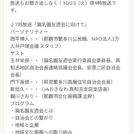
放送もお聴き逃しなく！10/23（火）夜9時放送で
す。
♪7月放送「識名園友遊会に向けて」
パーソナリティー
西平博人・・（那覇市繁多川公民館、NPO法人1万
人井戸端会議 スタッフ）
ゲスト
玉井栄良・・（識名園友遊会実行委員会委員長、真
和志地区自治会長連絡協議会会長、安里二区自治会
会長）
門下長徳・・（県営繁多川高層住宅自治会会長）
新垣久・・・（JAおきなわ 真和志支店支店長）
親川さおり・（那覇市文化振興課 主幹）
プログラム
・識名園友遊会とは
・自治会との繋がり
・地域と企業
・地域文化振興への取り組み