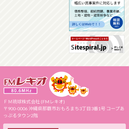
ＦＭ琉球株式会社 (FMレキオ)
〒900-0006 沖縄県那覇市おもろまち3丁目3番1号 コープあ
っぷるタウン2階