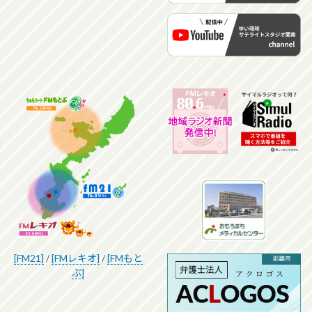
[FM21]
/
[FMレキオ]
/
[FMもと
ぶ]