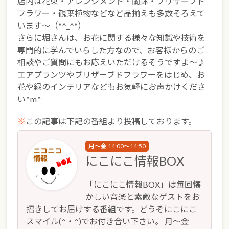
店内は花束・アレンジメント・蘭鉢・プリザーブド
フラワー・観葉植物などなど品揃えも多数そろえて
います～（*^_^*）
さらに堀さんは、お花に関する様々な知識や技術を
専門的に学んでいらした方なので、お客様からのご
相談やご質問にもお応えいただけるそうですよ～♪
エアプランツやブリザーブドフラワーをはじめ、お
花や緑のインテリアなどもお気軽にお声かけくださ
い^m^
※
この記事は下記の番組より投稿しております。
月～金 14:00～14:50
にこにこ情報BOX
「にこにこ情報BOX」は毎回懐
かしい音楽と素敵なゲストをお
招きしてお届けする番組です。どうぞにこにこ
スマイル(^・^)でお付き合い下さい。 月～金