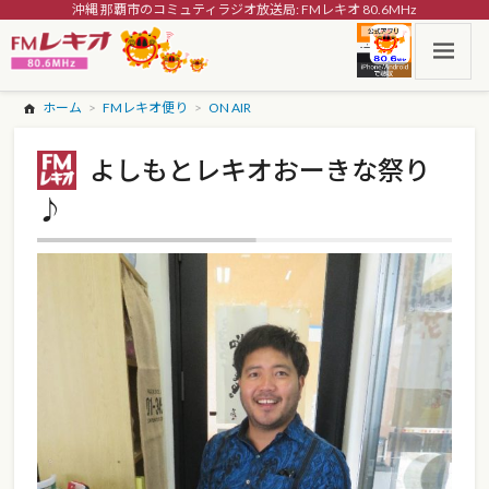
沖縄 那覇市のコミュティラジオ放送局: FMレキオ 80.6MHz
ホーム
FMレキオ便り
ON AIR
よしもとレキオおーきな祭り
♪