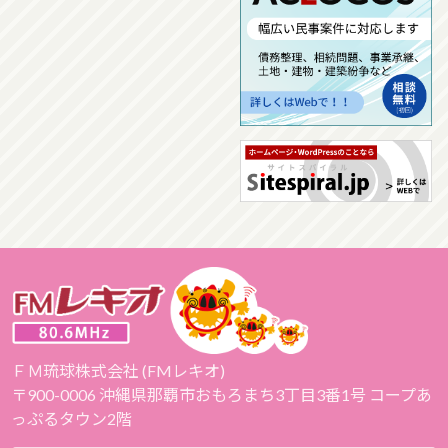
ＦＭ琉球株式会社 (FMレキオ)
〒900-0006 沖縄県那覇市おもろまち3丁目3番1号 コープあ
っぷるタウン2階