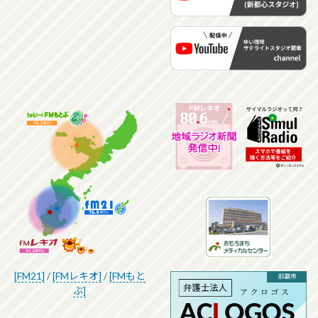
[FM21]
/
[FMレキオ]
/
[FMもと
ぶ]