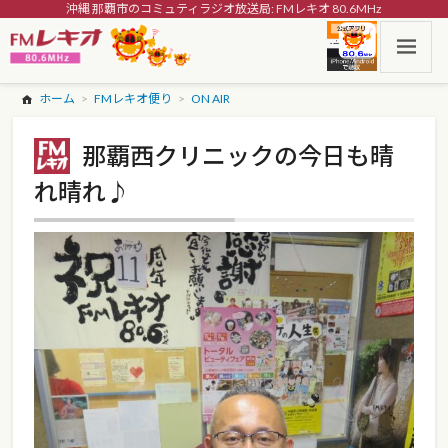
沖縄 那覇市のコミュティラジオ放送局: FMレキオ 80.6MHz
ホーム
FMレキオ便り
ON AIR
那覇西クリニックの今日も晴
れ晴れ♪