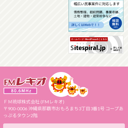
ＦＭ琉球株式会社 (FMレキオ)
〒900-0006 沖縄県那覇市おもろまち3丁目3番1号 コープあ
っぷるタウン2階