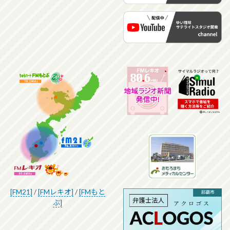
[FM21]
/
[FMレキオ]
/
[FMもと
ぶ]