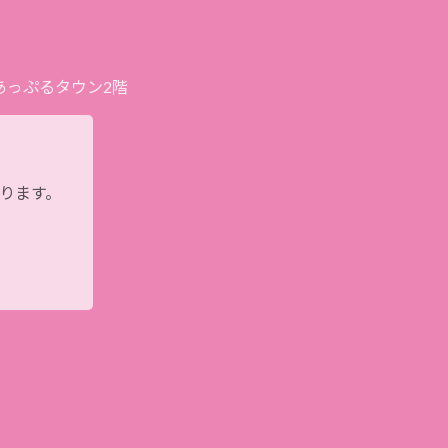
プあっぷるタウン2階
おります。