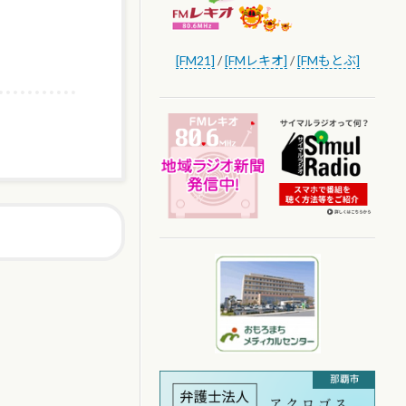
[FM21]
/
[FMレキオ]
/
[FMもとぶ]