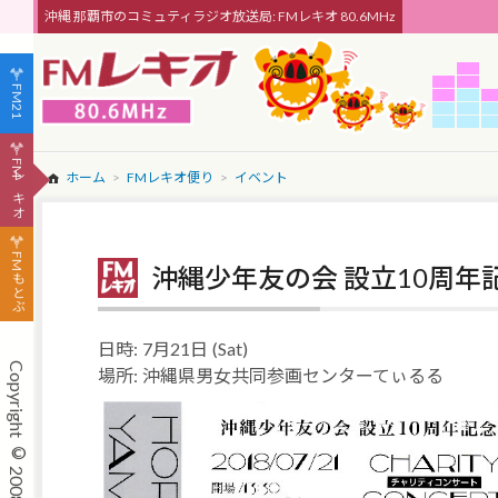
沖縄 那覇市のコミュティラジオ放送局: FMレキオ 80.6MHz
FM21
FMレキオ
ホーム
FMレキオ便り
イベント
FMもとぶ
沖縄少年友の会 設立10周
日時:
7月21日
(Sat)
場所:
沖縄県男女共同参画センターてぃるる