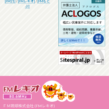
[FM21]
/
[FMレキオ]
/
[FMもと
ぶ]
ＦＭ琉球株式会社 (FMレキオ)