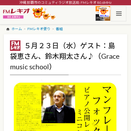
沖縄 那覇市のコミュティラジオ放送局: FMレキオ 80.6MHz
ホーム
FMレキオ便り
番組
５月２３日（水）ゲスト：島
袋恵さん、鈴木翔太さん♪（Grace
music school）