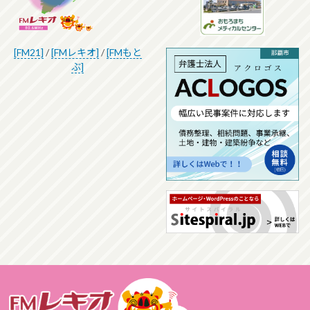
[FM21]
/
[FMレキオ]
/
[FMもと
ぶ]