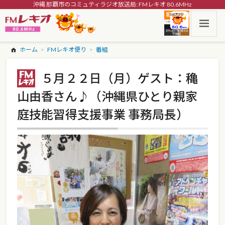
沖縄 那覇市のコミュティラジオ放送局: FMレキオ 80.6MHz
ホーム
FMレキオ便り
番組
５月２２日（月）ゲスト：穐
山由香さん♪（沖縄県ひとり親家
庭技能習得支援事業 事務局長）