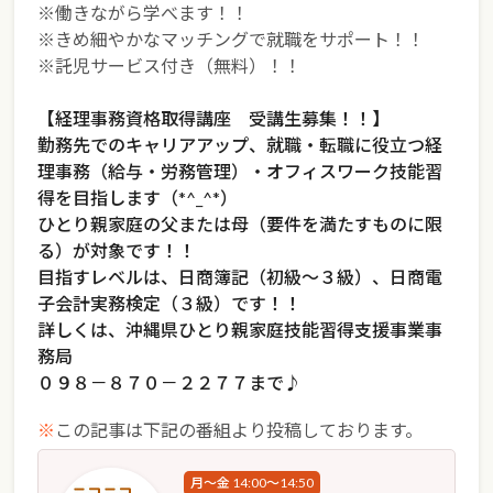
※働きながら学べます！！
※きめ細やかなマッチングで就職をサポート！！
※託児サービス付き（無料）！！
【経理事務資格取得講座 受講生募集！！】
勤務先でのキャリアアップ、就職・転職に役立つ経
理事務（給与・労務管理）・オフィスワーク技能習
得を目指します（*^_^*）
ひとり親家庭の父または母（要件を満たすものに限
る）が対象です！！
目指すレベルは、日商簿記（初級～３級）、日商電
子会計実務検定（３級）です！！
詳しくは、沖縄県ひとり親家庭技能習得支援事業事
務局
０９８－８７０－２２７７まで♪
※
この記事は下記の番組より投稿しております。
月～金 14:00～14:50