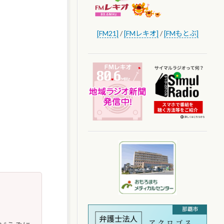
[FM21]
/
[FMレキオ]
/
[FMもとぶ]