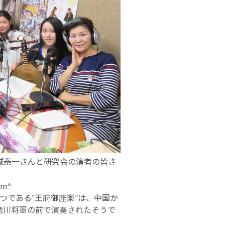
城泰一さんと研究会の演者の皆さ
m^
とつである”王府御座楽”は、中国か
徳川将軍の前で演奏されたそうで