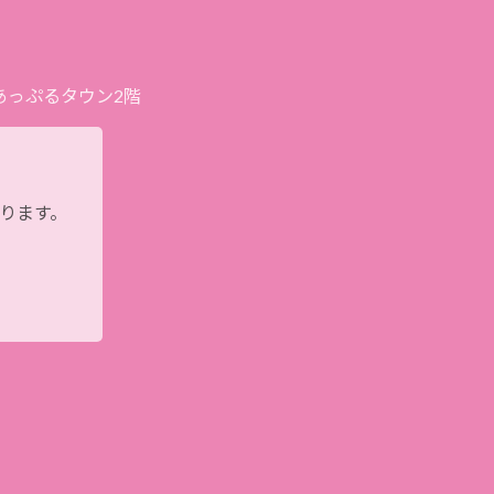
プあっぷるタウン2階
おります。