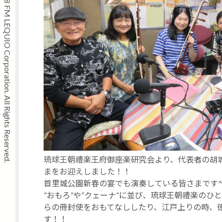
Copyright © 2008 FM LEQUIO Corporation. All Rights Reserved.
琉球王朝禮楽王府御座楽研究会より、代表者の胡
まをお迎えしました！！
首里城公園新春の宴でも演奏している皆さまです^
”おもろ”や”クェーナ”に並び、琉球王朝禮楽のひ
らの冊封使をおもてなししたり、江戸上りの時、
す！！