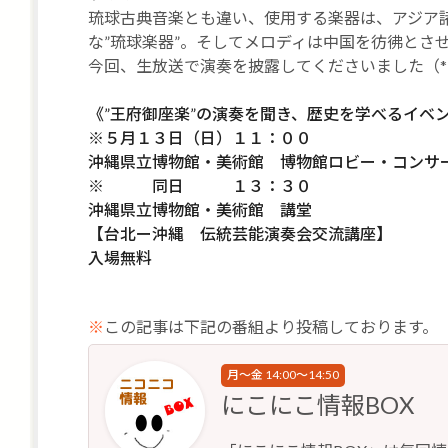
琉球古典音楽とも違い、使用する楽器は、アジア
な”琉球楽器”。そしてメロディは中国を彷彿とさ
今回、生放送で演奏を披露してくださいました（*^
《”王府御座楽”の演奏を聞き、歴史を学べるイベ
※５月１３日（日）１１：００
沖縄県立博物館・美術館 博物館ロビー・コンサ
※ 同日 １３：３０
沖縄県立博物館・美術館 講堂
【台北ー沖縄 伝統芸能演奏会交流講座】
入場無料
※
この記事は下記の番組より投稿しております。
月～金 14:00～14:50
にこにこ情報BOX