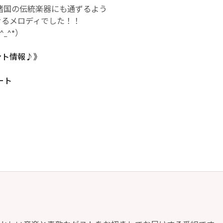
諸国の伝統楽器にも通ずるよう
せるメロディでした！！
_^*）
ント情報♪》
ート