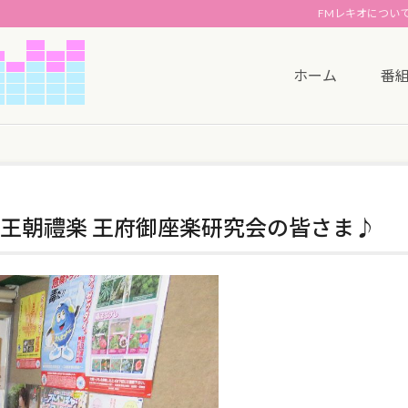
FMレキオについ
ホーム
番
王朝禮楽 王府御座楽研究会の皆さま♪