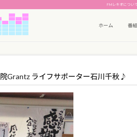
FMレキオについ
ホーム
番
Grantz ライフサポーター石川千秋♪