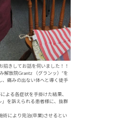
さんお招きしてお話を伺いました！！
放院Grantz （グランッ）”を
し、痛みの出ない体へと導く徒手
等による各症状を手掛けた結果、
レ」を訴えられる患者様に、抜群
施術により完治(卒業)させるとい