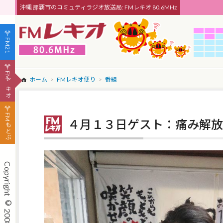
沖縄 那覇市のコミュティラジオ放送局: FMレキオ 80.6MHz
FM21
FMレキオ
ホーム
FMレキオ便り
番組
FMもとぶ
４月１３日ゲスト：痛み解放院