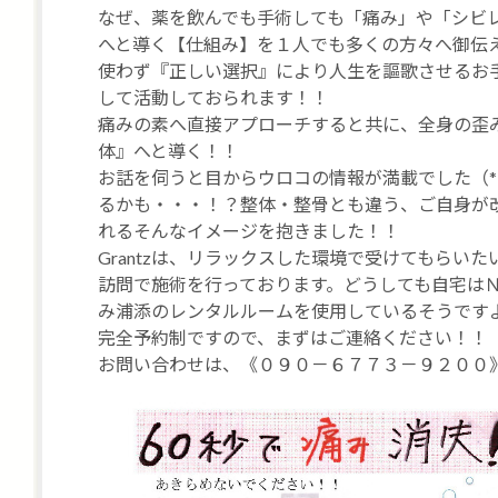
なぜ、薬を飲んでも手術しても「痛み」や「シビ
へと導く【仕組み】を１人でも多くの方々へ御伝
使わず『正しい選択』により人生を謳歌させるお
して活動しておられます！！
痛みの素へ直接アプローチすると共に、全身の歪
体』へと導く！！
お話を伺うと目からウロコの情報が満載でした（*^
るかも・・・！？整体・整骨とも違う、ご自身が
れるそんなイメージを抱きました！！
Grantzは、リラックスした環境で受けてもらい
訪問で施術を行っております。どうしても自宅は
み浦添のレンタルルームを使用しているそうです
完全予約制ですので、まずはご連絡ください！！
お問い合わせは、《０９０－６７７３－９２００