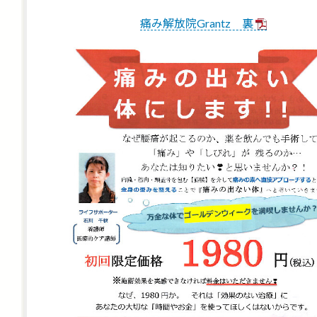
痛み解放院Grantz 裏