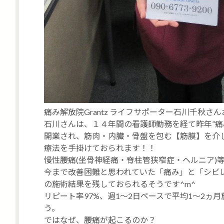
痛み解放院Grantz ライフサポーター石川千秋
石川さんは、１４年間の看護師勤務を経て昨年”痛み解
開業され、筋肉・内臓・骨盤を包む【筋膜】を介
療法を手掛けておられます！！
慢性腰痛(坐骨神経痛・脊柱管狭窄症・ヘルニア)
今まで改善困難と思われていた「痛み」と「シビ
の施術結果を残しておられるそうです^m^
リピート率97%、週1～2日ペースで平均1～2ヵ月
う。
ではなぜ、腰痛が起こるのか？