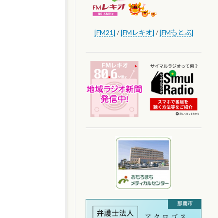
[FM21]
/
[FMレキオ]
/
[FMもとぶ]