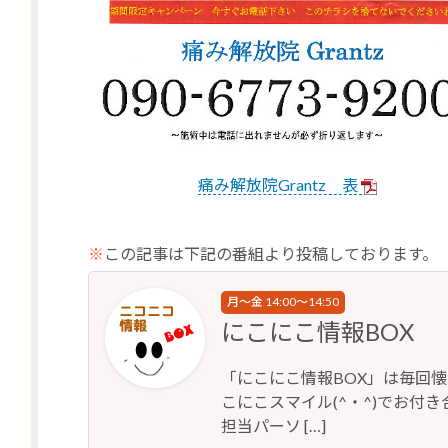
痛み解放院Grantz 表
※
この記事は下記の番組より投稿しております。
月～金 14:00～14:50
にこにこ情報BOX
「にこにこ情報BOX」は毎回
こにこスマイル(^・^)でお付き合
担当パーソ […]