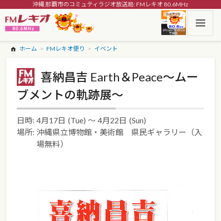
沖縄 那覇市のコミュティラジオ放送局: FMレキオ 80.6MHz
ホーム
FMレキオ便り
イベント
喜納昌吉 Earth＆Peace～ムー
ブメントの軌跡展～
日時:
4月17日
(Tue)
～
4月22日
(Sun)
場所:
沖縄県立博物館・美術館 県民ギャラリー（入
場無料）