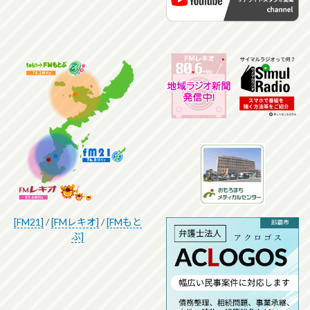
[FM21]
/
[FMレキオ]
/
[FMもと
ぶ]