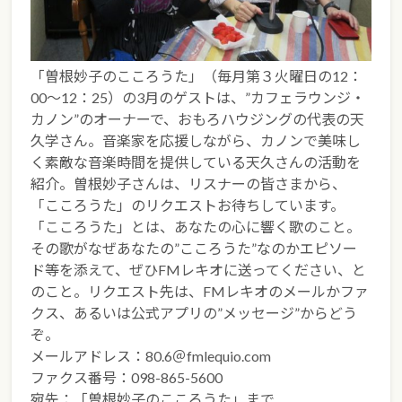
「曽根妙子のこころうた」（毎月第３火曜日の12：
00～12：25）の3月のゲストは、”カフェラウンジ・
カノン”のオーナーで、おもろハウジングの代表の天
久学さん。音楽家を応援しながら、カノンで美味し
く素敵な音楽時間を提供している天久さんの活動を
紹介。曽根妙子さんは、リスナーの皆さまから、
「こころうた」のリクエストお待ちしています。
「こころうた」とは、あなたの心に響く歌のこと。
その歌がなぜあなたの”こころうた”なのかエピソー
ド等を添えて、ぜひFMレキオに送ってください、と
のこと。リクエスト先は、FMレキオのメールかファ
クス、あるいは公式アプリの”メッセージ”からどう
ぞ。
メールアドレス：80.6＠fmlequio.com
ファクス番号：098-865-5600
宛先：「曽根妙子のこころうた」まで