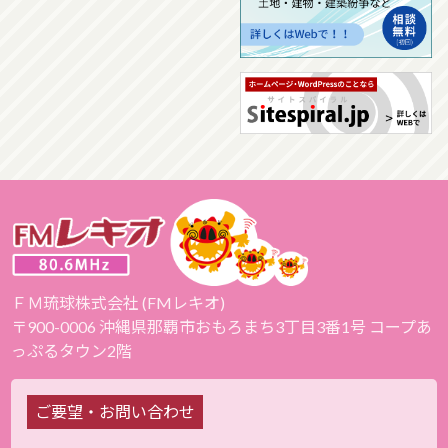
ＦＭ琉球株式会社 (FMレキオ)
〒900-0006 沖縄県那覇市おもろまち3丁目3番1号 コープあ
っぷるタウン2階
ご要望・お問い合わせ