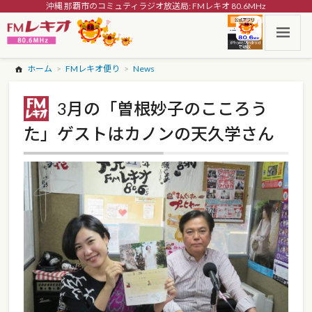
沖縄 那覇市のコミュティラジオ放送局: FMレキオ 80.6MHz
ホーム
FMレキオ便り
News
3月の「曽根妙子のこころう
た」ゲストはカノンの天久学さん