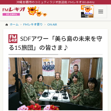
沖縄 那覇市のコミュティラジオ放送局: FMレキオ 80.6MHz
ホーム
FMレキオ便り
ON AIR
SDFアワー「美ら島の未来を守
る15旅団」の皆さま♪