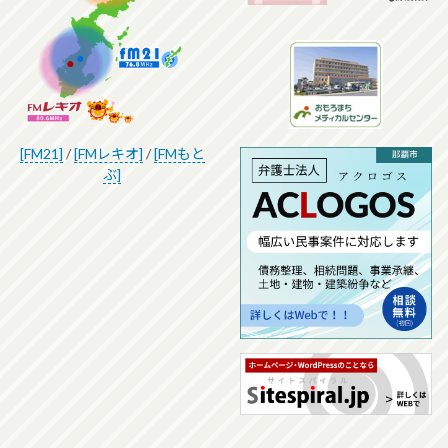
[FM21]
/
[FMレキオ]
/
[FMもと
ぶ]