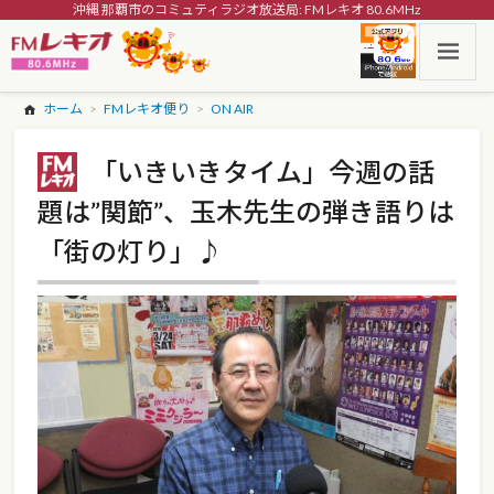
沖縄 那覇市のコミュティラジオ放送局: FMレキオ 80.6MHz
ホーム
FMレキオ便り
ON AIR
「いきいきタイム」今週の話
題は”関節”、玉木先生の弾き語りは
「街の灯り」♪