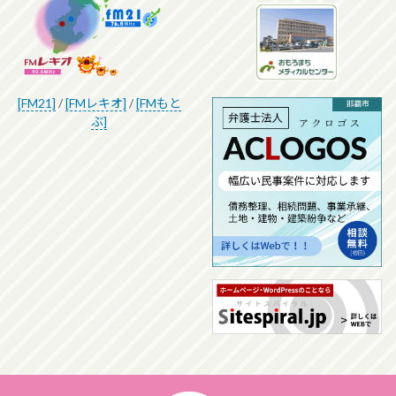
[FM21]
/
[FMレキオ]
/
[FMもと
ぶ]