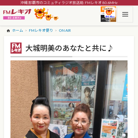
沖縄 那覇市のコミュティラジオ放送局: FMレキオ 80.6MHz
ホーム
FMレキオ便り
ON AIR
大城明美のあなたと共に♪