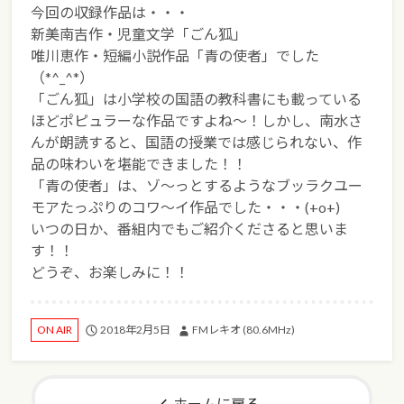
今回の収録作品は・・・
新美南吉作・児童文学「ごん狐」
唯川恵作・短編小説作品「青の使者」でした
（*^_^*）
「ごん狐」は小学校の国語の教科書にも載っている
ほどポピュラーな作品ですよね～！しかし、南水さ
んが朗読すると、国語の授業では感じられない、作
品の味わいを堪能できました！！
「青の使者」は、ゾ～っとするようなブッラクユー
モアたっぷりのコワ～イ作品でした・・・(+o+)
いつの日か、番組内でもご紹介くださると思いま
す！！
どうぞ、お楽しみに！！
2018年2月5日
FMレキオ (80.6MHz)
ON AIR
ホームに戻る