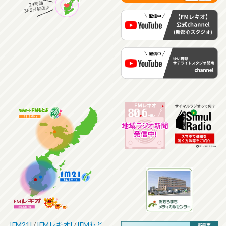
[FM21]
/
[FMレキオ]
/
[FMもと