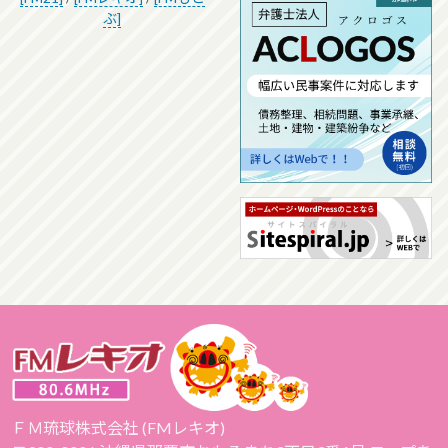
ぶ]
ＦＭ琉球株式会社 (FMレキオ)