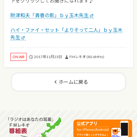
下をクリックしてお聞きになれます♪
財津和夫「青春の影」ｂｙ玉木先生
ハイ・ファイ・セット「よりそって二人」ｂｙ玉木
先生
2017年11月23日
FMレキオ (80.6MHz)
ON AIR
ホームに戻る