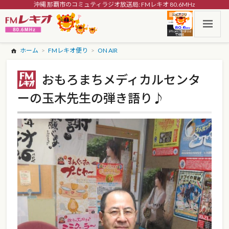
沖縄 那覇市のコミュティラジオ放送局: FMレキオ 80.6MHz
ホーム
FMレキオ便り
ON AIR
おもろまちメディカルセンタ
ーの玉木先生の弾き語り♪