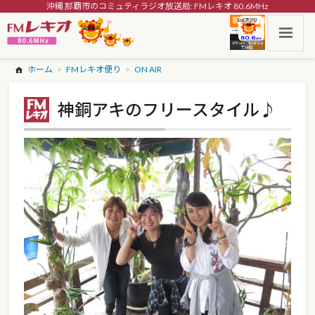
沖縄 那覇市のコミュティラジオ放送局: FMレキオ 80.6MHz
ホーム
FMレキオ便り
ON AIR
神銅アキのフリースタイル♪