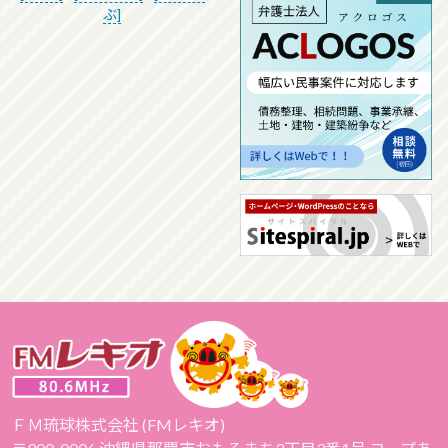
ぶ]
ＦＭ琉球株式会社 (FMレキオ)