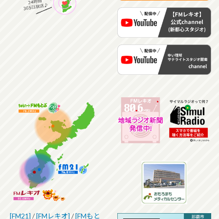
[FM21]
/
[FMレキオ]
/
[FMもと