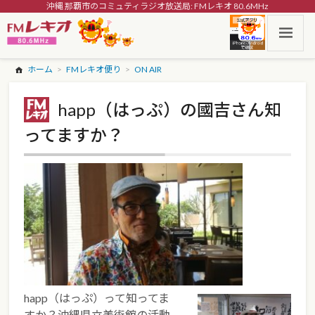
沖縄 那覇市のコミュティラジオ放送局: FMレキオ 80.6MHz
ホーム
FMレキオ便り
ON AIR
happ（はっぷ）の國吉さん知
ってますか？
happ（はっぷ）って知ってま
すか？沖縄県立美術館の活動