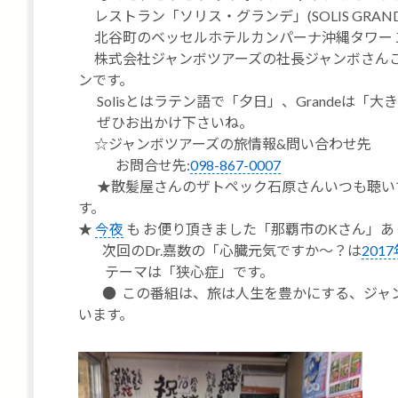
レストラン「ソリス・グランデ」
(SOLIS GRAN
北谷町のベッセルホテルカンパーナ沖縄タワー１階
株式会社ジャンボツアーズの社長ジャンボさん
ンです。
Solis
とはラテン語で「夕日」、
Grande
は「大き
ぜひお出かけ下さいね。
☆ジャンボツアーズの旅情報&問い合わせ先
お問合せ先:
098-867-0007
★散髪屋さんのザトペック石原さんいつも聴い
す。
★
今夜
も お便り頂きました「那覇市のKさん」あ
次回のDr.嘉数の「心臓元気ですか～？は
201
テーマ
は「狭心症」
です。
●
この番組は、旅は人生を豊かにする、ジャ
います。