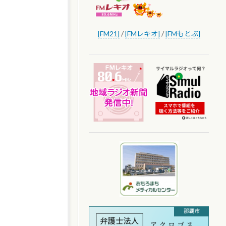
[FM21]
/
[FMレキオ]
/
[FMもとぶ]