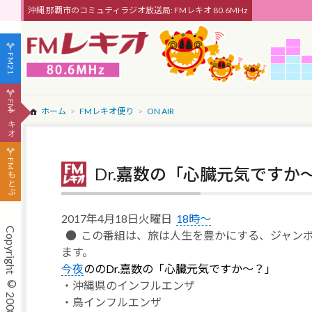
沖縄 那覇市のコミュティラジオ放送局: FMレキオ 80.6MHz
FM21
FMレキオ
ホーム
FMレキオ便り
ON AIR
FMもとぶ
Dr.嘉数の「心臓元気ですか
2017年4月18日火曜日
18時
～
●
この番組は、旅は人生を豊かにする、ジャン
ます。
今夜
ののDr.嘉数の「心臓元気ですか～？」
・沖縄県
の
インフルエンザ
・鳥インフルエンザ