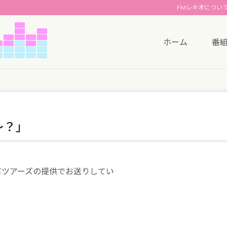
FMレキオについ
ホーム
番
～？」
ボツアーズの提供でお送りしてい