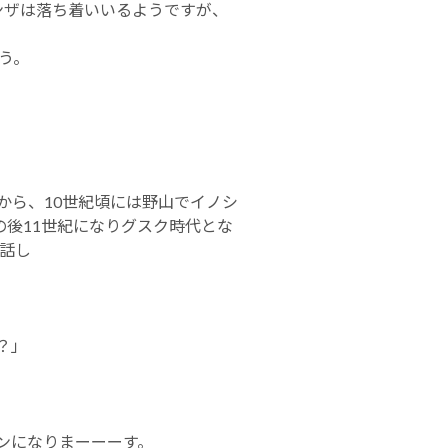
ザは落ち着いいるようですが、
う。
から、
10
世紀頃には
野
山でイノシ
の後
11
世
紀になりグスク時代とな
話し
？」
ンになりまーーーす。