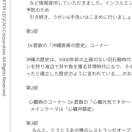
Copyright © 2008 FM LEQUIO Corporation. All Rights Reserved.
など情報提供していただきました。インフルエン
予防のため
引き続き、うがい&手洗いはこまめに行いましょ
第1部
Dr
嘉数の「沖縄医療の歴史」コーナー
沖縄の歴史は
、
5000
年前の
土器のない旧石器時代
シを狩り
海辺で貝や魚を獲る
貝塚時代になり
、そ
ったと確立した歴史のように言われている……のお
第2部
心臓病のコーナー
Dr.嘉数の「心臓元気ですか〜
メインテーマは
「心臓弁膜症」
第3部
なんと、とうとうあの噂のレストランがオープ