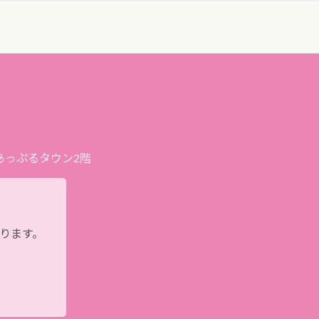
プあっぷるタウン2階
おります。