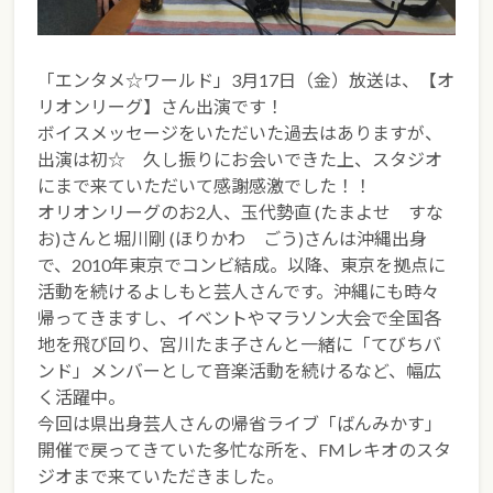
「エンタメ☆ワールド」3月17日（金）放送は、【オ
リオンリーグ】さん出演です！
ボイスメッセージをいただいた過去はありますが、
出演は初☆ 久し振りにお会いできた上、スタジオ
にまで来ていただいて感謝感激でした！！
オリオンリーグのお2人、玉代勢直 (たまよせ すな
お)さんと堀川剛 (ほりかわ ごう)さんは沖縄出身
で、2010年東京でコンビ結成。以降、東京を拠点に
活動を続けるよしもと芸人さんです。沖縄にも時々
帰ってきますし、イベントやマラソン大会で全国各
地を飛び回り、宮川たま子さんと一緒に「てびちバ
ンド」メンバーとして音楽活動を続けるなど、幅広
く活躍中。
今回は県出身芸人さんの帰省ライブ「ばんみかす」
開催で戻ってきていた多忙な所を、FMレキオのスタ
ジオまで来ていただきました。