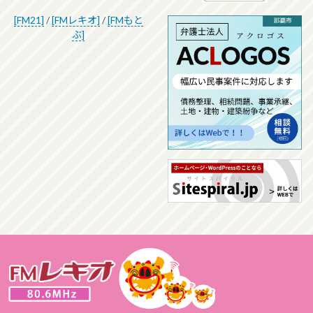
[FM21]
/
[FMレキオ]
/
[FMもと
ぶ]