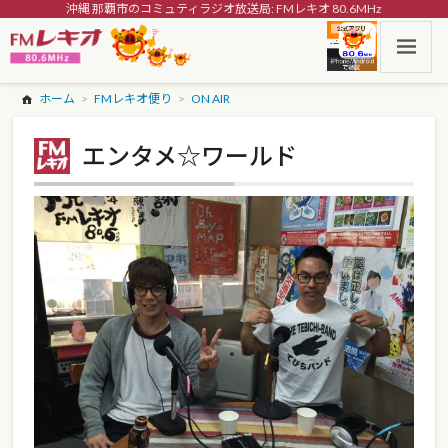
沖縄 那覇市のコミュティラジオ放送局: FMレキオ 80.6MHz
ホーム
FMレキオ便り
ON AIR
エンタメ☆ワールド