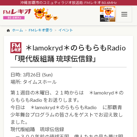
沖縄 那覇市のコミュティラジオ放送局: FMレキオ 80.6MHz
ホーム
FMレキオ便り
イベント
＊lamokryd＊のらもらもRadio
「現代版組踊 琉球伝信録」
日時:
3月26日
(Sun)
場所:
タイムスホール
第１週目の木曜日、２１時からは ＊lamokryd＊の
らもらもRadio をお送りします。
今日は ＊lamokryd＊のらもらもRadio に那覇青
少年舞台プログラムの皆さんをゲストでお迎え致し
ました。
現代版組踊 琉球伝信録
－３００年前の琉球王国。偉人たちの見た夢は明