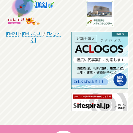
[FM21]
/
[FMレキオ]
/
[FMもと
ぶ]