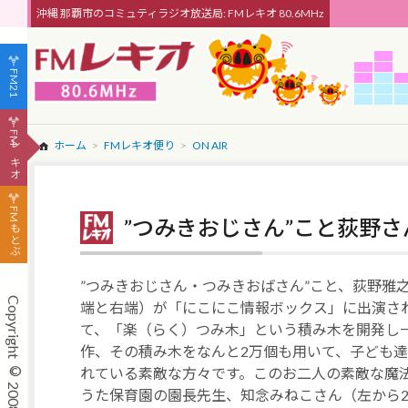
沖縄 那覇市のコミュティラジオ放送局: FMレキオ 80.6MHz
FM21
FMレキオ
ホーム
FMレキオ便り
ON AIR
FMもとぶ
”つみきおじさん”こと荻野
”つみきおじさん・つみきおばさん”こと、荻野雅
端と右端）が「にこにこ情報ボックス」に出演さ
て、「楽（らく）つみ木」という積み木を開発し
作、その積み木をなんと2万個も用いて、子ども達
れている素敵な方々です。このお二人の素敵な魔
うた保育園の園長先生、知念みねこさん（左から