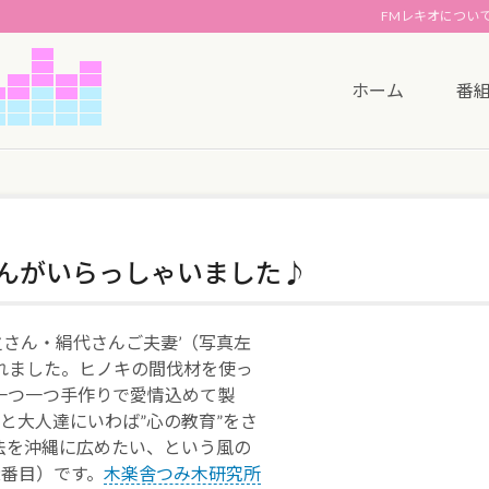
FMレキオについ
ホーム
番
さんがいらっしゃいました♪
之さん・絹代さんご夫妻’（写真左
れました。ヒノキの間伐材を使っ
一つ一つ手作りで愛情込めて製
と大人達にいわば”心の教育”をさ
法を沖縄に広めたい、という風の
2番目）です。
木楽舎つみ木研究所