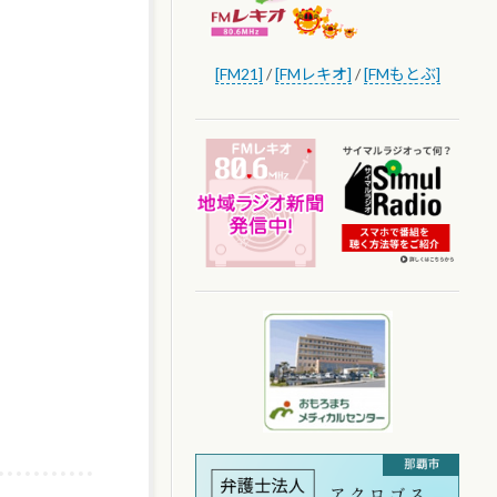
[FM21]
/
[FMレキオ]
/
[FMもとぶ]