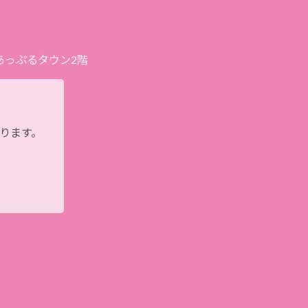
プあっぷるタウン2階
おります。